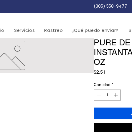
(305) 558-9477
cio
Servicios
Rastreo
¿Qué puedo enviar?
B
PURE DE
INSTANT
OZ
Precio
$2.51
Cantidad
*