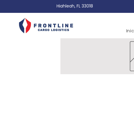
Hiahleah, FL 33018
Ini