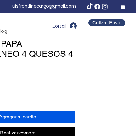
luisfrontlinecargo@gmail.com
Cotizar Envío
Portal
log
 PAPA
ANEO 4 QUESOS 4
Agregar al carrito
Realizar compra