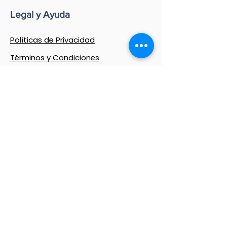
Legal y Ayuda
Políticas de Privacidad
Términos y Condiciones
Política de Extravíos
Preguntas Frecuentes
Encuentra aquí toda la información
detallada sobre cómo cuidamos de ti, de
tus datos y de cada caja que nos confías.
Contáctanos
Llámanos/WhatsApp
(305) 558-9477