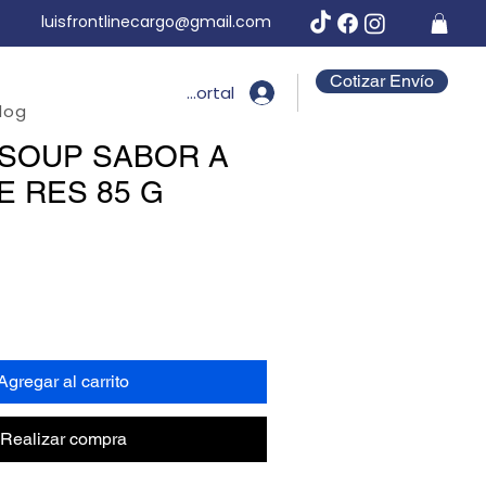
luisfrontlinecargo@gmail.com
Cotizar Envío
Portal
log
SOUP SABOR A
E RES 85 G
Agregar al carrito
Realizar compra