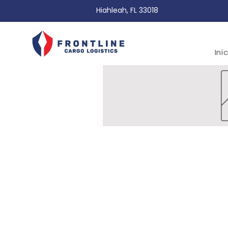
Hiahleah, FL 33018
Ini