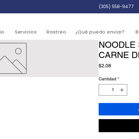
(305) 558-9477
cio
Servicios
Rastreo
¿Qué puedo enviar?
B
NOODLE 
CARNE D
Precio
$2.08
Cantidad
*