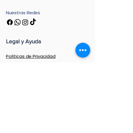
Nuestras Redes
Legal y Ayuda
Políticas de Privacidad
Términos y Condiciones
Política de Extravíos
Preguntas Frecuentes
Encuentra aquí toda la información
detallada sobre cómo cuidamos de ti, de
tus datos y de cada caja que nos confías.
Contáctanos